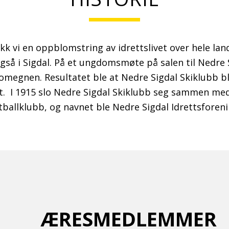
 fikk vi en oppblomstring av idrettslivet over hele lan
også i Sigdal. På et ungdomsmøte på salen til Nedr
omegnen. Resultatet ble at Nedre Sigdal Skiklubb bl
t. I 1915 slo Nedre Sigdal Skiklubb seg sammen med
tballklubb, og navnet ble Nedre Sigdal Idrettsforeni
ÆRESMEDLEMMER