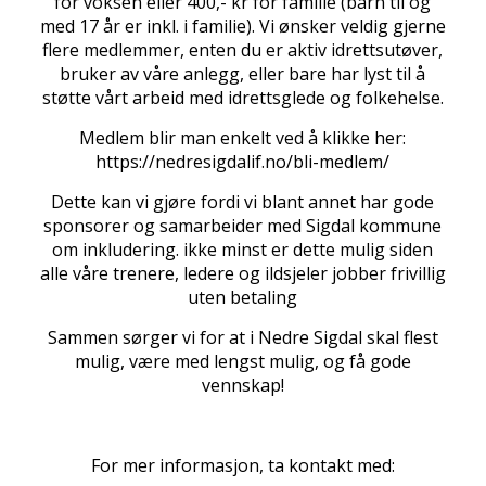
for voksen eller 400,- kr for familie (barn til og
med 17 år er inkl. i familie). Vi ønsker veldig gjerne
flere medlemmer, enten du er aktiv idrettsutøver,
bruker av våre anlegg, eller bare har lyst til å
støtte vårt arbeid med idrettsglede og folkehelse.
Medlem blir man enkelt ved å klikke her:
https://nedresigdalif.no/bli-medlem/
Dette kan vi gjøre fordi vi blant annet har gode
sponsorer og samarbeider med Sigdal kommune
om inkludering. ikke minst er dette mulig siden
alle våre trenere, ledere og ildsjeler jobber frivillig
uten betaling
Sammen sørger vi for at i Nedre Sigdal skal flest
mulig, være med lengst mulig, og få gode
vennskap!
For mer informasjon, ta kontakt med: