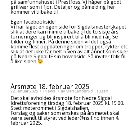
på samfunnshuset i Prestfoss. Vi håper på godt
grillvær som i fjor. Detaljer og påmelding her
kommer vi tilbake til.
Egen facebookside!
Vi har laget en egen side for
Sigdalsmesterskapet
slik at dere kan mimre tilbake til de to siste års
turneringer og bli inspirert til å bli med i år. Se
bilder og filmer. På denne siden vil det også
komme flest oppdateringer om tropper, rykter etc.
slik at det ikke tar helt luven av alt annet som skjer
på Nedre Sigdal IF sin hovedside. Så inviter folk til
å like siden
Årsmøte 18. februar 2025
/
/
22. januar 2025
i
News
av
Mari Landerud Haugen
Det skal avholdes årsmøte for Nedre Sigdal
Idrettsforening tirsdag 18. februar 2025 kl. 19.00.
Sted: møterommet i Sigdalshallen.
Forslag og saker som ønskes på årsmøtet skal
være sendt til styret ved leder@nsif.no innen 4.
februar 2025.