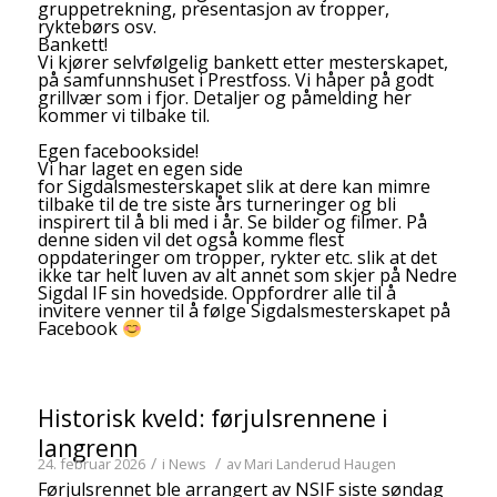
gruppetrekning, presentasjon av tropper,
ryktebørs osv.
Bankett!
Vi kjører selvfølgelig bankett etter mesterskapet,
på samfunnshuset i Prestfoss. Vi håper på godt
grillvær som i fjor. Detaljer og påmelding her
kommer vi tilbake til.
Egen facebookside!
Vi har laget en egen side
for
Sigdalsmesterskapet
slik at dere kan mimre
tilbake til de tre siste års turneringer og bli
inspirert til å bli med i år. Se bilder og filmer. På
denne siden vil det også komme flest
oppdateringer om tropper, rykter etc. slik at det
ikke tar helt luven av alt annet som skjer på Nedre
Sigdal IF sin hovedside. Oppfordrer alle til å
invitere venner til å følge Sigdalsmesterskapet på
Facebook
Historisk kveld: førjulsrennene i
langrenn
/
/
24. februar 2026
i
News
av
Mari Landerud Haugen
Førjulsrennet ble arrangert av NSIF siste søndag