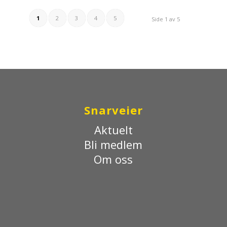
1
2
3
4
5
Side 1 av 5
Snarveier
Aktuelt
Bli medlem
Om oss