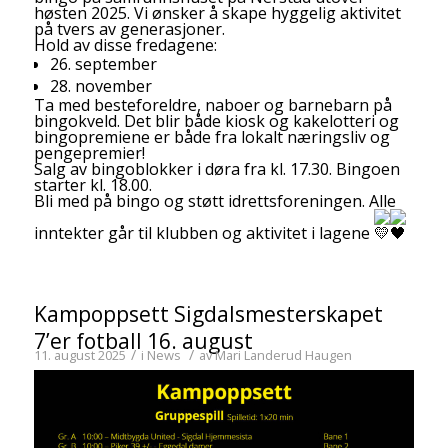
høsten 2025. Vi ønsker å skape hyggelig aktivitet
på tvers av generasjoner.
Hold av disse fredagene:
26. september
28. november
Ta med besteforeldre, naboer og barnebarn på
bingokveld. Det blir både kiosk og kakelotteri og
bingopremiene er både fra lokalt næringsliv og
pengepremier!
Salg av bingoblokker i døra fra kl. 17.30. Bingoen
starter kl. 18.00.
Bli med på bingo og støtt idrettsforeningen. Alle
inntekter går til klubben og aktivitet i lagene
Kampoppsett Sigdalsmesterskapet
7’er fotball 16. august
/
/
11. august 2025
i
News
av
Mari Landerud Haugen