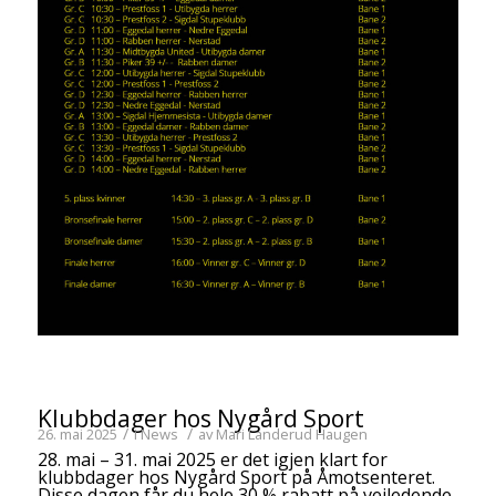
Klubbdager hos Nygård Sport
/
/
26. mai 2025
i
News
av
Mari Landerud Haugen
28. mai – 31. mai 2025 er det igjen klart for
klubbdager hos Nygård Sport på Åmotsenteret.
Disse dagen får du hele 30 % rabatt på veiledende