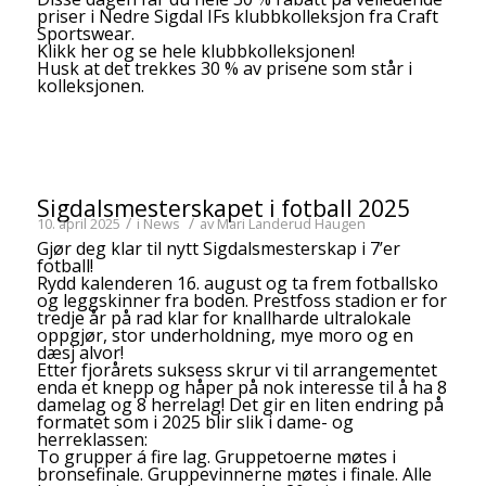
priser i Nedre Sigdal IFs klubbkolleksjon fra Craft
Sportswear.
Klikk her og se hele klubbkolleksjonen!
Husk at det trekkes 30 % av prisene som står i
kolleksjonen.
Sigdalsmesterskapet i fotball 2025
/
/
10. april 2025
i
News
av
Mari Landerud Haugen
Gjør deg klar til nytt Sigdalsmesterskap i 7’er
fotball!
Rydd kalenderen 16. august og ta frem fotballsko
og leggskinner fra boden. Prestfoss stadion er for
tredje år på rad klar for knallharde ultralokale
oppgjør, stor underholdning, mye moro og en
dæsj alvor!
Etter fjorårets suksess skrur vi til arrangementet
enda et knepp og håper på nok interesse til å ha 8
damelag og 8 herrelag! Det gir en liten endring på
formatet som i 2025 blir slik i dame- og
herreklassen:
To grupper á fire lag. Gruppetoerne møtes i
bronsefinale. Gruppevinnerne møtes i finale. Alle