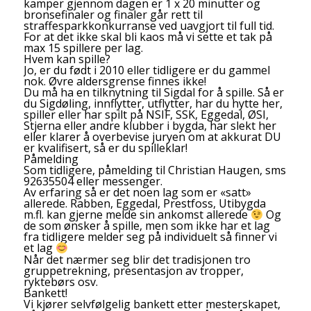
kamper gjennom dagen er 1 x 20 minutter og
bronsefinaler og finaler går rett til
straffesparkkonkurranse ved uavgjort til full tid.
For at det ikke skal bli kaos må vi sette et tak på
max 15 spillere per lag.
Hvem kan spille?
Jo, er du født i 2010 eller tidligere er du gammel
nok. Øvre aldersgrense finnes ikke!
Du må ha en tilknytning til Sigdal for å spille. Så er
du Sigdøling, innflytter, utflytter, har du hytte her,
spiller eller har spilt på NSIF, SSK, Eggedal, ØSI,
Stjerna eller andre klubber i bygda, har slekt her
eller klarer å overbevise juryen om at akkurat DU
er kvalifisert, så er du spilleklar!
Påmelding
Som tidligere, påmelding til Christian Haugen, sms
92635504 eller messenger.
Av erfaring så er det noen lag som er «satt»
allerede. Rabben, Eggedal, Prestfoss, Utibygda
m.fl. kan gjerne melde sin ankomst allerede
Og
de som ønsker å spille, men som ikke har et lag
fra tidligere melder seg på individuelt så finner vi
et lag
Når det nærmer seg blir det tradisjonen tro
gruppetrekning, presentasjon av tropper,
ryktebørs osv.
Bankett!
Vi kjører selvfølgelig bankett etter mesterskapet,