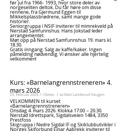
før jul fra 1966- 1993, hvor store deler av
norgeseliten deltok. Du får høre om disse
rennene, fra Gjermund Eggen til
Mikkelsplassbrødrene, samt mange gode
historier.
Seniorgruppa i NSIF inviterer til mimrekveld på
Nerstad Samfunnshus. Hans Jokstad leder
arrangementet.
Møt opp på Nerstad Samfunnshus 19. mars kl.
18.30.
Gratis inngang. Salg av kaffe/kaker. Ingen
påmelding nødvendig. Vi ønsker alle hjertelig
velkommen!
Kurs: «Barnelangrennstreneren» 4.
mars 2026
/
/
23. februar 2026
i
News
av
Mari Landerud Haugen
VELKOMMEN til kurset
«Barnelangrennstreneren»
Onsdag 4. mars 2026. Klokka 17.00 – 20.30.
Nerstad Idrettspark, Sigdalsveien 1484, 3350
Prestfoss
Skigruppa i Nedre Sigdal IF og Skiklubbutvikler i
Norges Skiforbund Einar Aabrekk inviterer til