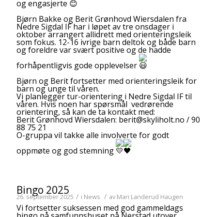
og engasjerte
Bjørn Bakke og Berit Grønhovd Wiersdalen fra
Nedre Sigdal IF har i løpet av tre onsdager i
oktober arrangert allidrett med orienteringsleik
som fokus. 12-16 ivrige barn deltok og både barn
og foreldre var svært positive og de hadde
forhåpentligvis gode opplevelser
Bjørn og Berit fortsetter med orienteringsleik for
barn og unge til våren.
Vi planlegger tur-orientering i Nedre Sigdal IF til
våren. Hvis noen har spørsmål vedrørende
orientering, så kan de ta kontakt med:
Berit Grønhovd Wiersdalen:
berit@skyliholt.no
/ 90
88 75 21
O-gruppa vil takke alle involverte for godt
oppmøte og god stemning
Bingo 2025
/
/
26. september 2025
i
News
av
Mari Landerud Haugen
Vi fortsetter suksessen med god gammeldags
bingo på samfunnshuset på Nerstad utover