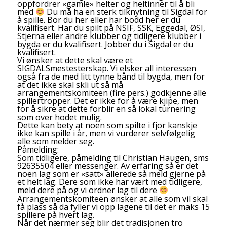
oppfordrer «gamle» helter og heltinner til å bli
med
Du må ha en sterk tilknytning til Sigdal for
å spille. Bor du her eller har bodd her er du
kvalifisert. Har du spilt på NSIF, SSK, Eggedal, ØSI,
Stjerna eller andre klubber og tidligere klubber i
bygda er du kvalifisert. Jobber du i Sigdal er du
kvalifisert.
Vi ønsker at dette skal være et
SIGDALSmestesterskap. Vi elsker all interessen
også fra de med litt tynne bånd til bygda, men for
at det ikke skal skli ut så må
arrangementskomiteen (fire pers.) godkjenne alle
spillertropper. Det er ikke for å være kjipe, men
for å sikre at dette forblir en så lokal turnering
som over hodet mulig.
Dette kan bety at noen som spilte i fjor kanskje
ikke kan spille i år, men vi vurderer selvfølgelig
alle som melder seg.
Påmelding:
Som tidligere, påmelding til Christian Haugen, sms
92635504 eller messenger. Av erfaring så er det
noen lag som er «satt» allerede så meld gjerne på
et helt lag. Dere som ikke har vært med tidligere,
meld dere på og vi ordner lag til dere
Arrangementskomiteen ønsker at alle som vil skal
få plass så da fyller vi opp lagene til det er maks 15
spillere på hvert lag.
Når det nærmer seg blir det tradisjonen tro