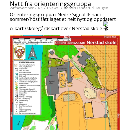
Nytt fra orienteringsgruppa
/
/
24. november 2025
i
News
av
Mari Landerud Haugen
Orienteringsgruppa i Nedre Sigdal IF har i
sommer/høst fått laget et helt nytt og oppdatert
o-kart /skolegårdskart over Nerstad skole