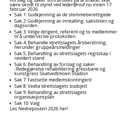
Forslag og saker som ønskes på årsmøtet skal
være sendt til styret ved leder@nsif.no innen 17.
februar 2026.
Sak 1: Godkjenning av de stemmeberettigede
Sak 2: Godkjenning av innkalling, sakslisten og
dagsorden
Sak 3: Velge dirigent, referent og to medlemmer
til å underskrive protokollen
Sak 4: Behandle idrettslagets årsberetning,
herunder gruppeårsmeldinger
Sak 5: Behandling av idrettslagets regnskap i
revidert stand
Sak 6: Behandling av forslag og saker
-Redegjørelse rehabilitering gressbane og
kunstgress Skatvedtmoen Stadion
Sak 7: Fastsette medlemskontingent
Sak 8: Vedta idrettslagets budsjett
Sak 9: Behandling av idrettslagets
organisasjonsplan
Sak 10: Valg
Les Nedreposten 2026 her!