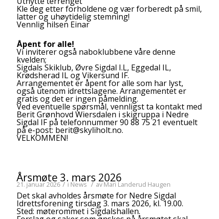
Utnytte terrenget
Kle deg etter forholdene og vær forberedt på smil,
latter og uhøytidelig stemning!
Vennlig hilsen Einar
Åpent for alle!
Vi inviterer også naboklubbene våre denne
kvelden;
Sigdals Skiklub, Øvre Sigdal I.L, Eggedal IL,
Krødsherad IL og Vikersund IF.
Arrangementet er åpent for alle som har lyst,
også utenom idrettslagene. Arrangementet er
gratis og det er ingen påmelding.
Ved eventuelle spørsmål, vennligst ta kontakt med
Berit Grønhovd Wiersdalen i skigruppa i Nedre
Sigdal IF på telefonnummer 90 88 75 21 eventuelt
på e-post:
berit@skyliholt.no
.
VELKOMMEN!
Årsmøte 3. mars 2026
/
/
21. januar 2026
i
News
av
Mari Landerud Haugen
Det skal avholdes årsmøte for Nedre Sigdal
Idrettsforening tirsdag 3. mars 2026, kl. 19.00.
Sted: møterommet i Sigdalshallen.