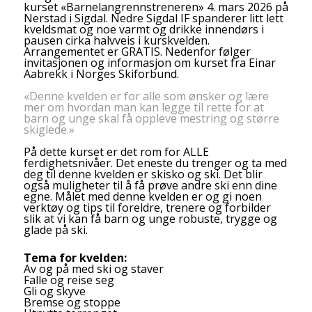
kurset «Barnelangrennstreneren» 4. mars 2026 på
Nerstad i Sigdal. Nedre Sigdal IF spanderer litt lett
kveldsmat og noe varmt og drikke innendørs i
pausen cirka halvveis i kurskvelden.
Arrangementet er GRATIS. Nedenfor følger
invitasjonen og informasjon om kurset fra Einar
Aabrekk i Norges Skiforbund.
«Denne kvelden er for alle som ønsker og lære
mer om hvordan man kan legge til rette for at
barn og unge skal få oppleve mestring og større
skiglede.»
På dette kurset er det rom for ALLE
ferdighetsnivåer. Det eneste du trenger og ta med
deg til denne kvelden er skisko og ski. Det blir
også muligheter til å få prøve andre ski enn dine
egne. Målet med denne kvelden er og gi noen
verktøy og tips til foreldre, trenere og forbilder
slik at vi kan få barn og unge robuste, trygge og
glade på ski.
Tema for kvelden:
Av og på med ski og staver
Falle og reise seg
Gli og skyve
Bremse og stoppe