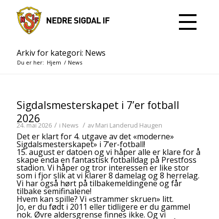
Arkiv for kategori: News
Du er her:
Hjem
/
News
Sigdalsmesterskapet i 7’er fotball
2026
/
/
24. mai 2026
i
News
av
Mari Landerud Haugen
Det er klart for 4. utgave av det «moderne»
Sigdalsmesterskapet» i 7’er-fotball!
15. august er datoen og vi håper alle er klare for å
skape enda en fantastisk fotballdag på Prestfoss
stadion. Vi håper og tror interessen er like stor
som i fjor slik at vi klarer 8 damelag og 8 herrelag.
Vi har også hørt på tilbakemeldingene og får
tilbake semifinalene!
Hvem kan spille? Vi «strammer skruen» litt.
Jo, er du født i 2011 eller tidligere er du gammel
nok. Øvre aldersgrense finnes ikke. Og vi