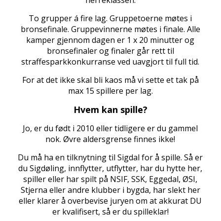
herreklassen:
To grupper á fire lag. Gruppetoerne møtes i
bronsefinale. Gruppevinnerne møtes i finale. Alle
kamper gjennom dagen er 1 x 20 minutter og
bronsefinaler og finaler går rett til
straffesparkkonkurranse ved uavgjort til full tid.
For at det ikke skal bli kaos må vi sette et tak på
max 15 spillere per lag.
Hvem kan spille?
Jo, er du født i 2010 eller tidligere er du gammel
nok. Øvre aldersgrense finnes ikke!
Du må ha en tilknytning til Sigdal for å spille. Så er
du Sigdøling, innflytter, utflytter, har du hytte her,
spiller eller har spilt på NSIF, SSK, Eggedal, ØSI,
Stjerna eller andre klubber i bygda, har slekt her
eller klarer å overbevise juryen om at akkurat DU
er kvalifisert, så er du spilleklar!